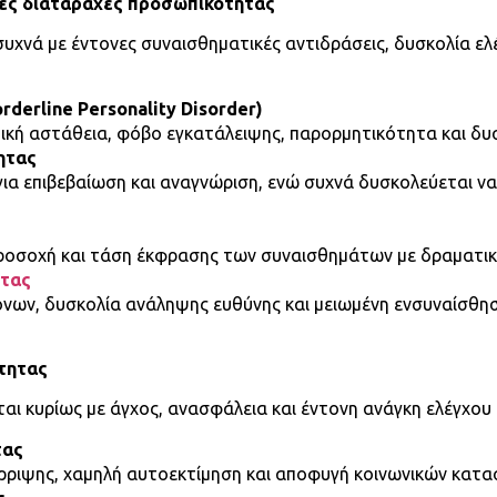
κές διαταραχές προσωπικότητας
συχνά με έντονες συναισθηματικές αντιδράσεις, δυσκολία ε
rderline Personality Disorder)
κή αστάθεια, φόβο εγκατάλειψης, παρορμητικότητα και δυσκ
ητας
ια επιβεβαίωση και αναγνώριση, ενώ συχνά δυσκολεύεται να
προσοχή και τάση έκφρασης των συναισθημάτων με δραματικ
ητας
όνων, δυσκολία ανάληψης ευθύνης και μειωμένη ενσυναίσθησ
τητας
ται κυρίως με άγχος, ανασφάλεια και έντονη ανάγκη ελέγχου
τας
όρριψης, χαμηλή αυτοεκτίμηση και αποφυγή κοινωνικών κατ