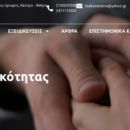
ος όροφος, Κέντρο - Αθήνα
2130297058
tsaltasxristos@yahoo.gr
2411115439
ΕΞΕΙΔΙΚΕΥΣΕΙΣ
ΑΡΘΡΑ
ΕΠΙΣΤΗΜΟΝΙΚΑ 
κότητας