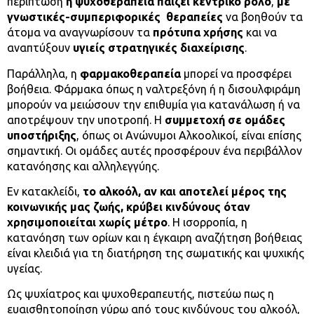
περίπτωση
η ψυχοθεραπεία παίζει κεντρικό ρόλο
,
με
γνωστικές-συμπεριφορικές θεραπείες
να βοηθούν τα
άτομα να αναγνωρίσουν τα
πρότυπα χρήσης
και να
αναπτύξουν
υγιείς στρατηγικές διαχείρισης
.
Παράλληλα, η
φαρμακοθεραπεία
μπορεί να προσφέρει
βοήθεια. Φάρμακα όπως η ναλτρεξόνη ή η δισουλφιράμη
μπορούν να μειώσουν την επιθυμία για κατανάλωση ή να
αποτρέψουν την υποτροπή. Η
συμμετοχή σε ομάδες
υποστήριξης
, όπως οι Ανώνυμοι Αλκοολικοί, είναι επίσης
σημαντική. Οι ομάδες αυτές προσφέρουν ένα περιβάλλον
κατανόησης και αλληλεγγύης.
Εν κατακλείδι,
το αλκοόλ, αν και αποτελεί μέρος της
κοινωνικής μας ζωής, κρύβει κινδύνους όταν
χρησιμοποιείται χωρίς μέτρο
. Η ισορροπία, η
κατανόηση των ορίων και η έγκαιρη αναζήτηση βοήθειας
είναι κλειδιά για τη διατήρηση της σωματικής και ψυχικής
υγείας.
Ως ψυχίατρος και ψυχοθεραπευτής, πιστεύω πως η
ευαισθητοποίηση γύρω από τους κινδύνους του αλκοόλ,